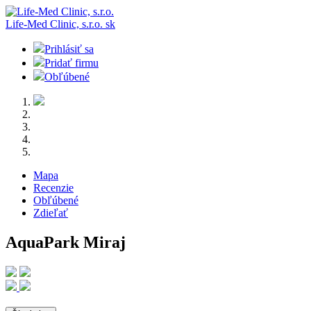
Life-Med Clinic, s.r.o.
sk
Prihlásiť sa
Pridať firmu
Obľúbené
Mapa
Recenzie
Obľúbené
Zdieľať
AquaPark Miraj