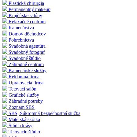
Plastická chirurgia
Permanentný makeup
Krajčírske salóny
Relaxačné centrum
Kamenárstva
Domov dôchodcov
Pohrebníctva
Svadobná agentúra
Svadobný fotograf
Svadobné štúdio
Záhradné centrum
Kamenárske služby
Reklamná firma
Upratovacia firma
Tetovací salón
Grafické služby
Záhradné potreby
Zoznam SBS
SBS, Súkromná bezpečnostná služba
Materská škôlka
Štúdia krásy
Tetovacie štúdio