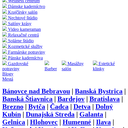
Wellness centrum
Dámske kaderníctvo
Krajčírsky salón
Nechtové štúdio
Salóny krásy
Video kameraman
Relaxačné centrá
Solárne štúdio
Kozmetické služby
Farmárske potraviny
Pánske kaderníctva
Gazdovské
Masážny
Estetické
potraviny
Barber
salón
klinky
Blogy
Mestá
Bánovce nad Bebravou
|
Banská Bystrica
|
Banská Štiavnica
|
Bardejov
|
Bratislava
|
Brezno
|
Bytča
|
Čadca
|
Detva
|
Dolný
Kubín
|
Dunajská Streda
|
Galanta
|
Gelnica
|
Hlohovec
|
Humenné
|
Ilava
|