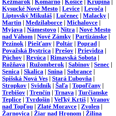
Kežmarok
|
Komárno
|
Košice
|
Krupina
|
Kysucké Nové Mesto
|
Levice
|
Levoča
|
Liptovský Mikuláš
|
Lučenec
|
Malacky
|
Martin
|
Medzilaborce
|
Michalovce
|
Myjava
|
Námestovo
|
Nitra
|
Nové Mesto
nad Váhom
|
Nové Zámky
|
Partizánske
|
Pezinok
|
Piešťany
|
Poltár
|
Poprad
|
Považská Bystrica
|
Prešov
|
Prievidza
|
Púchov
|
Revúca
|
Rimavská Sobota
|
Rožňava
|
Ružomberok
|
Sabinov
|
Senec
|
Senica
|
Skalica
|
Snina
|
Sobrance
|
Spišská Nová Ves
|
Stará Ľubovňa
|
Stropkov
|
Svidník
|
Šaľa
|
Topoľčany
|
Trebišov
|
Trenčín
|
Trnava
|
Turčianske
Teplice
|
Tvrdošín
|
Veľký Krtíš
|
Vranov
nad Topľou
|
Zlaté Moravce
|
Zvolen
|
Žarnovica
|
Žiar nad Hronom
|
Žilina