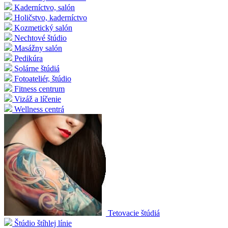
Kaderníctvo, salón
Holičstvo, kaderníctvo
Kozmetický salón
Nechtové štúdio
Masážny salón
Pedikúra
Solárne štúdiá
Fotoateliér, štúdio
Fitness centrum
Vizáž a líčenie
Wellness centrá
Tetovacie štúdiá
Štúdio štíhlej línie