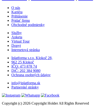
O nás
Kariéra
Prihlásenie
Pridať firmu
Obchodné podmienky
Služby
Anketa
Virtual Tour
Dopyt
Internetová stránka
Iplatforma s.r.o. Klokoč 28,
962 25 Klokoč
IČO: 473 878 74
DiČ: 202 384 9080
Ochrana osobných údajov
info@iplatforma.sk
Partnerské stránky
Copyright (c) 2026 Copyright Holder All Rights Reserved