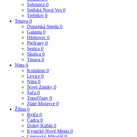
Sobrance
0
Spišská Nová Ves
0
Trebišov
0
Trnava
0
Dunajská Streda
0
Galanta
0
Hlohovec
0
Piešťany
0
Senica
0
Skalica
0
Trnava
0
Nitra
0
Komárno
0
Levice
0
Nitra
0
Nové Zámky
0
Šaľa
0
Topoľčany
0
Zlaté Moravce
0
Žilina
0
Bytča
0
Čadca
0
Dolný Kubín
0
Kysucké Nové Mesto
0
Liptovský Mikuláš
0