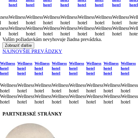
hotel
hotel
hotel
hotel
hotel
hotel
hotel
hotel
ness
Wellness
Wellness
Wellness
Wellness
Wellness
Wellness
Wellness
Well
l
hotel
hotel
hotel
hotel
hotel
hotel
hotel
hote
ness
Wellness
Wellness
Wellness
Wellness
Wellness
Wellness
Wellness
Well
l
hotel
hotel
hotel
hotel
hotel
hotel
hotel
hote
Vaším požiadavkám nevyhovuje žiadna prevádzka.
Zobraziť ďalšie
NAJNOVŠIE PREVÁDZKY
Wellness
Wellness
Wellness
Wellness
Wellness
Wellness
Wellness
Wellness
hotel
hotel
hotel
hotel
hotel
hotel
hotel
hotel
hotel
hotel
hotel
hotel
hotel
hotel
hotel
hotel
Wellness
Wellness
Wellness
Wellness
Wellness
Wellness
Wellness
Wellness
hotel
hotel
hotel
hotel
hotel
hotel
hotel
hotel
Wellness
Wellness
Wellness
Wellness
Wellness
Wellness
Wellness
Wellness
hotel
hotel
hotel
hotel
hotel
hotel
hotel
hotel
PARTNERSKÉ STRÁNKY