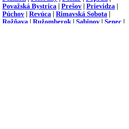
Považská Bystrica
|
Prešov
|
Prievidza
|
Púchov
|
Revúca
|
Rimavská Sobota
|
Rožňava
|
Ružomberok
|
Sabinov
|
Senec
|
Senica
|
Skalica
|
Snina
|
Sobrance
|
Spišská Nová Ves
|
Stará Ľubovňa
|
Stropkov
|
Svidník
|
Šaľa
|
Topoľčany
|
Trebišov
|
Trenčín
|
Trnava
|
Turčianske
Teplice
|
Tvrdošín
|
Veľký Krtíš
|
Vranov
nad Topľou
|
Zlaté Moravce
|
Zvolen
|
Žarnovica
|
Žiar nad Hronom
|
Žilina
O nás
Kariéra
Prihlásenie
Pridať firmu
Obchodné podmienky
Služby
Anketa