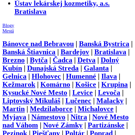
Ústav lekárskej kozmetiky, a.s.
Bratislava
Blogy
Mestá
Bánovce nad Bebravou
|
Banská Bystrica
|
Banská Štiavnica
|
Bardejov
|
Bratislava
|
Brezno
|
Bytča
|
Čadca
|
Detva
|
Dolný
Kubín
|
Dunajská Streda
|
Galanta
|
Gelnica
|
Hlohovec
|
Humenné
|
Ilava
|
Kežmarok
|
Komárno
|
Košice
|
Krupina
|
Kysucké Nové Mesto
|
Levice
|
Levoča
|
Liptovský Mikuláš
|
Lučenec
|
Malacky
|
Martin
|
Medzilaborce
|
Michalovce
|
Myjava
|
Námestovo
|
Nitra
|
Nové Mesto
nad Váhom
|
Nové Zámky
|
Partizánske
|
Pezinok
|
Piešťany
|
Poltár
|
Poprad
|