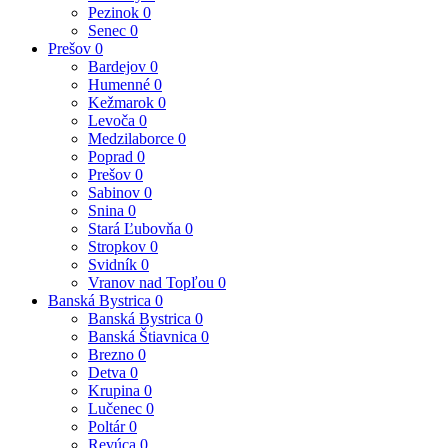
Pezinok
0
Senec
0
Prešov
0
Bardejov
0
Humenné
0
Kežmarok
0
Levoča
0
Medzilaborce
0
Poprad
0
Prešov
0
Sabinov
0
Snina
0
Stará Ľubovňa
0
Stropkov
0
Svidník
0
Vranov nad Topľou
0
Banská Bystrica
0
Banská Bystrica
0
Banská Štiavnica
0
Brezno
0
Detva
0
Krupina
0
Lučenec
0
Poltár
0
Revúca
0