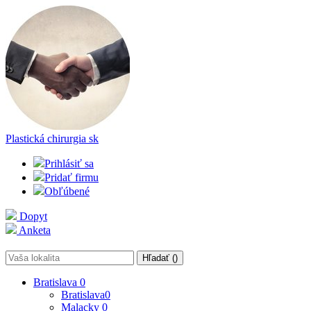
Plastická chirurgia
sk
Prihlásiť sa
Pridať firmu
Obľúbené
Dopyt
Anketa
Hľadať (
)
Bratislava
0
Bratislava
0
Malacky
0