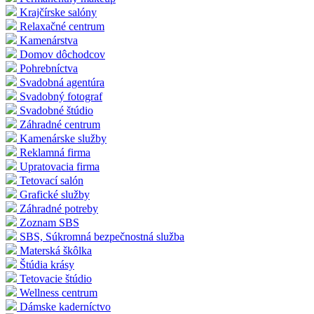
Krajčírske salóny
Relaxačné centrum
Kamenárstva
Domov dôchodcov
Pohrebníctva
Svadobná agentúra
Svadobný fotograf
Svadobné štúdio
Záhradné centrum
Kamenárske služby
Reklamná firma
Upratovacia firma
Tetovací salón
Grafické služby
Záhradné potreby
Zoznam SBS
SBS, Súkromná bezpečnostná služba
Materská škôlka
Štúdia krásy
Tetovacie štúdio
Wellness centrum
Dámske kaderníctvo