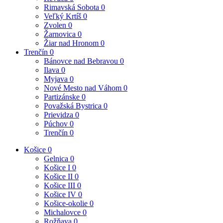
Rimavská Sobota
0
Veľký Krtíš
0
Zvolen
0
Žarnovica
0
Žiar nad Hronom
0
Trenčín
0
Bánovce nad Bebravou
0
Ilava
0
Myjava
0
Nové Mesto nad Váhom
0
Partizánske
0
Považská Bystrica
0
Prievidza
0
Púchov
0
Trenčín
0
Košice
0
Gelnica
0
Košice I
0
Košice II
0
Košice III
0
Košice IV
0
Košice-okolie
0
Michalovce
0
Rožňava
0