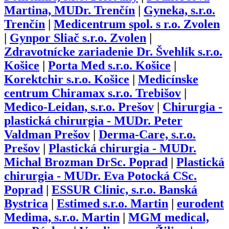
Martina, MUDr. Trenčín
|
Gyneka, s.r.o.
Trenčín
|
Medicentrum spol. s r.o. Zvolen
|
Gynpor Sliač s.r.o. Zvolen
|
Zdravotnícke zariadenie Dr. Švehlík s.r.o.
Košice
|
Porta Med s.r.o. Košice
|
Korektchir s.r.o. Košice
|
Medicínske
centrum Chiramax s.r.o. Trebišov
|
Medico-Leidan, s.r.o. Prešov
|
Chirurgia -
plastická chirurgia - MUDr. Peter
Valdman Prešov
|
Derma-Care, s.r.o.
Prešov
|
Plastická chirurgia - MUDr.
Michal Brozman DrSc. Poprad
|
Plastická
chirurgia - MUDr. Eva Potocká CSc.
Poprad
|
ESSUR Clinic, s.r.o. Banská
Bystrica
|
Estimed s.r.o. Martin
|
eurodent
Medima, s.r.o. Martin
|
MGM medical,