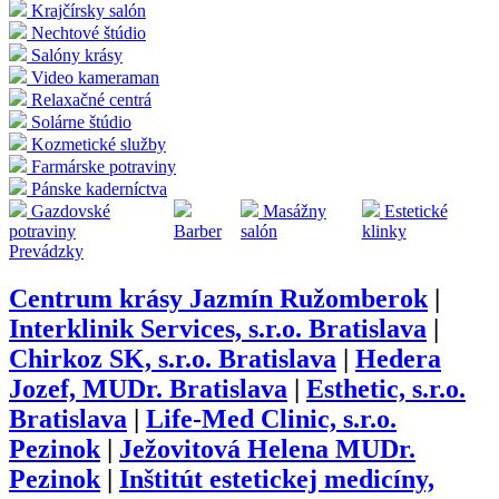
Krajčírsky salón
Nechtové štúdio
Salóny krásy
Video kameraman
Relaxačné centrá
Solárne štúdio
Kozmetické služby
Farmárske potraviny
Pánske kaderníctva
Gazdovské
Masážny
Estetické
potraviny
Barber
salón
klinky
Prevádzky
Centrum krásy Jazmín Ružomberok
|
Interklinik Services, s.r.o. Bratislava
|
Chirkoz SK, s.r.o. Bratislava
|
Hedera
Jozef, MUDr. Bratislava
|
Esthetic, s.r.o.
Bratislava
|
Life-Med Clinic, s.r.o.
Pezinok
|
Ježovitová Helena MUDr.
Pezinok
|
Inštitút estetickej medicíny,