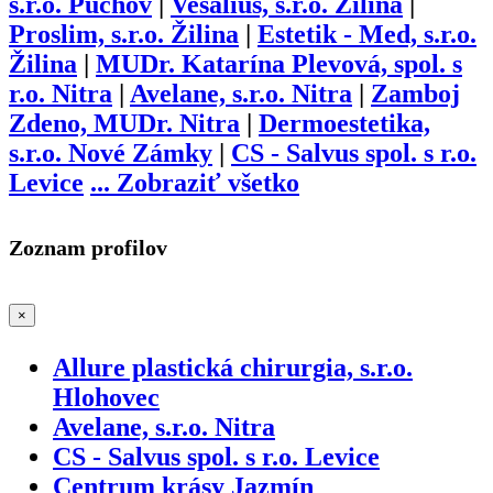
s.r.o. Púchov
|
Vesalius, s.r.o. Žilina
|
Proslim, s.r.o. Žilina
|
Estetik - Med, s.r.o.
Žilina
|
MUDr. Katarína Plevová, spol. s
r.o. Nitra
|
Avelane, s.r.o. Nitra
|
Zamboj
Zdeno, MUDr. Nitra
|
Dermoestetika,
s.r.o. Nové Zámky
|
CS - Salvus spol. s r.o.
Levice
...
Zobraziť všetko
Zoznam profilov
×
Allure plastická chirurgia, s.r.o.
Hlohovec
Avelane, s.r.o. Nitra
CS - Salvus spol. s r.o. Levice
Centrum krásy Jazmín