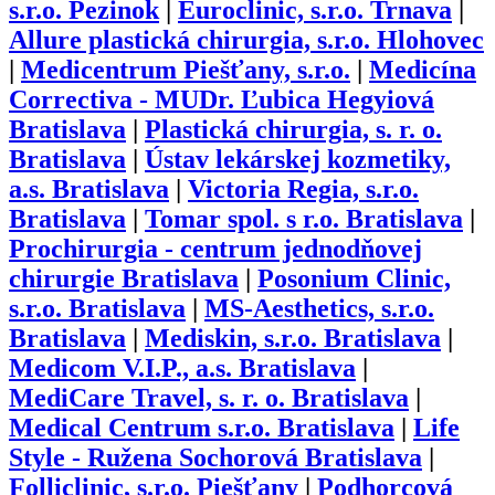
s.r.o. Pezinok
|
Euroclinic, s.r.o. Trnava
|
Allure plastická chirurgia, s.r.o. Hlohovec
|
Medicentrum Piešťany, s.r.o.
|
Medicína
Correctiva - MUDr. Ľubica Hegyiová
Bratislava
|
Plastická chirurgia, s. r. o.
Bratislava
|
Ústav lekárskej kozmetiky,
a.s. Bratislava
|
Victoria Regia, s.r.o.
Bratislava
|
Tomar spol. s r.o. Bratislava
|
Prochirurgia - centrum jednodňovej
chirurgie Bratislava
|
Posonium Clinic,
s.r.o. Bratislava
|
MS-Aesthetics, s.r.o.
Bratislava
|
Mediskin, s.r.o. Bratislava
|
Medicom V.I.P., a.s. Bratislava
|
MediCare Travel, s. r. o. Bratislava
|
Medical Centrum s.r.o. Bratislava
|
Life
Style - Ružena Sochorová Bratislava
|
Folliclinic, s.r.o. Piešťany
|
Podhorcová