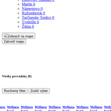
Martin
0
Námestovo
0
Ružomberok
0
Turčianske Teplice
0
Tvrdošín
0
Žilina
0
Zobraziť na mape
Zatvoriť mapu
Všetky prevádzky (
0
)
Rozširený filter
Zrušiť výber
ness
Wellness
Wellness
Wellness
Wellness
Wellness
Wellness
Wellness
Well
hotel
hotel
hotel
hotel
hotel
hotel
hotel
hotel