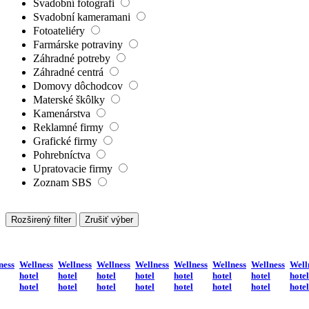
Svadobní fotografi
Svadobní kameramani
Fotoateliéry
Farmárske potraviny
Záhradné potreby
Záhradné centrá
Domovy dôchodcov
Materské škôlky
Kamenárstva
Reklamné firmy
Grafické firmy
Pohrebníctva
Upratovacie firmy
Zoznam SBS
Rozširený filter
Zrušiť výber
ness
Wellness
Wellness
Wellness
Wellness
Wellness
Wellness
Wellness
Well
hotel
hotel
hotel
hotel
hotel
hotel
hotel
hotel
hotel
hotel
hotel
hotel
hotel
hotel
hotel
hotel