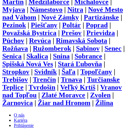
Martin
|
Medzilaborce
|
Michalovce
|
Myjava
|
Námestovo
|
Nitra
|
Nové Mesto
nad Váhom
|
Nové Zámky
|
Partizánske
|
Pezinok
|
Piešťany
|
Poltár
|
Poprad
|
Považská Bystrica
|
Prešov
|
Prievidza
|
Púchov
|
Revúca
|
Rimavská Sobota
|
Rožňava
|
Ružomberok
|
Sabinov
|
Senec
|
Senica
|
Skalica
|
Snina
|
Sobrance
|
Spišská Nová Ves
|
Stará Ľubovňa
|
Stropkov
|
Svidník
|
Šaľa
|
Topoľčany
|
Trebišov
|
Trenčín
|
Trnava
|
Turčianske
Teplice
|
Tvrdošín
|
Veľký Krtíš
|
Vranov
nad Topľou
|
Zlaté Moravce
|
Zvolen
|
Žarnovica
|
Žiar nad Hronom
|
Žilina
O nás
Kariéra
Prihlásenie