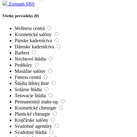
Zoznam SBS
Všetky prevádzky (
0
)
Wellness centrá
Kozmetické salóny
Pánske kaderníctva
Dámske kaderníctva
Barberi
Nechtové štúdia
Pedikúry
Masážne salóny
Fitness centrá
Štúdia štíhlej línie
Solárne štúdia
Tetovacie štúdia
Permanentný make-up
Kozmetické chirurgie
Plastické chirurgie
Krajčírske salóny
Svadobné agentúry
Svadobné štúdiá