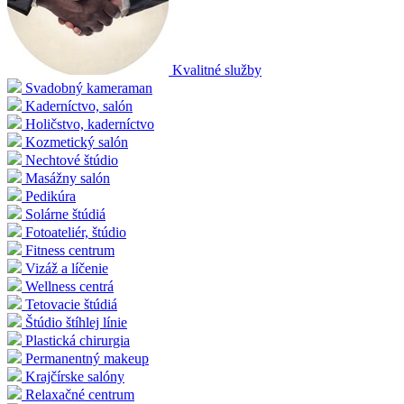
Kvalitné služby
Svadobný kameraman
Kaderníctvo, salón
Holičstvo, kaderníctvo
Kozmetický salón
Nechtové štúdio
Masážny salón
Pedikúra
Solárne štúdiá
Fotoateliér, štúdio
Fitness centrum
Vizáž a líčenie
Wellness centrá
Tetovacie štúdiá
Štúdio štíhlej línie
Plastická chirurgia
Permanentný makeup
Krajčírske salóny
Relaxačné centrum