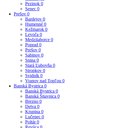
Pezinok
0
Senec
0
Prešov
0
Bardejov
0
Humenné
0
Kežmarok
0
Levoča
0
Medzilaborce
0
Poprad
0
Prešov
0
Sabinov
0
Snina
0
Stará Ľubovňa
0
Stropkov
0
Svidník
0
Vranov nad Topľou
0
Banská Bystrica
0
Banská Bystrica
0
Banská Štiavnica
0
Brezno
0
Detva
0
Krupina
0
Lučenec
0
Poltár
0
Revúca
0