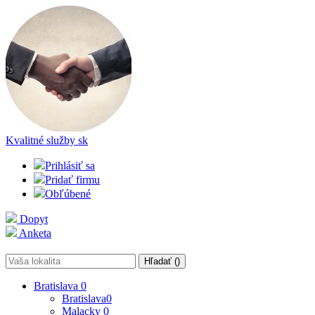
Kvalitné služby
sk
Prihlásiť sa
Pridať firmu
Obľúbené
Dopyt
Anketa
Hľadať (
)
Bratislava
0
Bratislava
0
Malacky
0