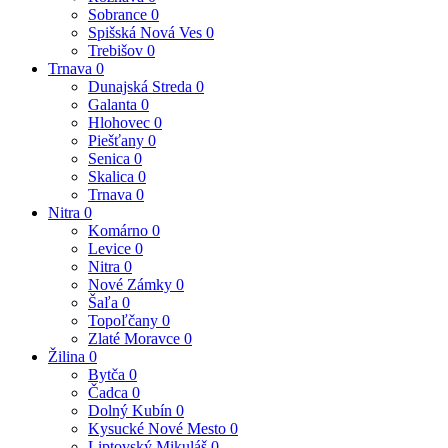
Sobrance
0
Spišská Nová Ves
0
Trebišov
0
Trnava
0
Dunajská Streda
0
Galanta
0
Hlohovec
0
Piešťany
0
Senica
0
Skalica
0
Trnava
0
Nitra
0
Komárno
0
Levice
0
Nitra
0
Nové Zámky
0
Šaľa
0
Topoľčany
0
Zlaté Moravce
0
Žilina
0
Bytča
0
Čadca
0
Dolný Kubín
0
Kysucké Nové Mesto
0
Liptovský Mikuláš
0