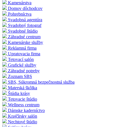
Kamenárstva
Domov dôchodcov
Pohrebníctva
Svadobná agentúra
Svadobný fotograf
Svadobné štúdio
Záhradné centrum
Kamenárske služby
Reklamná firma
Upratovacia firma
Tetovací salón
Grafické služby
Záhradné potreby
Zoznam SBS
SBS, Súkromná bezpečnostná služba
Materská škôlka
Štúdia krásy
Tetovacie štúdio
Wellness centrum
Dámske kaderníctvo
Krajčírsky salón
Nechtové štúdio