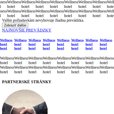
ness
Wellness
Wellness
Wellness
Wellness
Wellness
Wellness
Wellness
Well
l
hotel
hotel
hotel
hotel
hotel
hotel
hotel
hote
ness
Wellness
Wellness
Wellness
Wellness
Wellness
Wellness
Wellness
Well
l
hotel
hotel
hotel
hotel
hotel
hotel
hotel
hote
Vaším požiadavkám nevyhovuje žiadna prevádzka.
Zobraziť ďalšie
NAJNOVŠIE PREVÁDZKY
Wellness
Wellness
Wellness
Wellness
Wellness
Wellness
Wellness
Wellness
hotel
hotel
hotel
hotel
hotel
hotel
hotel
hotel
hotel
hotel
hotel
hotel
hotel
hotel
hotel
hotel
Wellness
Wellness
Wellness
Wellness
Wellness
Wellness
Wellness
Wellness
hotel
hotel
hotel
hotel
hotel
hotel
hotel
hotel
Wellness
Wellness
Wellness
Wellness
Wellness
Wellness
Wellness
Wellness
hotel
hotel
hotel
hotel
hotel
hotel
hotel
hotel
PARTNERSKÉ STRÁNKY