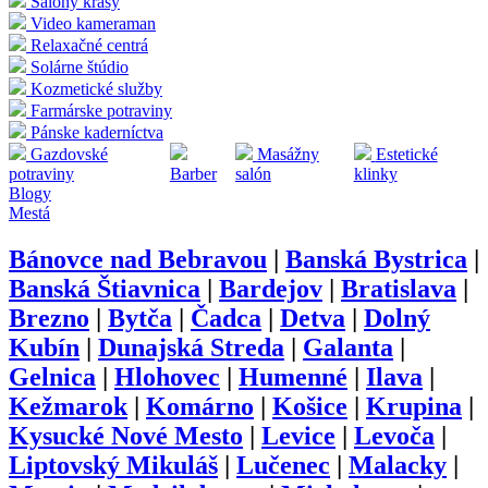
Salóny krásy
Video kameraman
Relaxačné centrá
Solárne štúdio
Kozmetické služby
Farmárske potraviny
Pánske kaderníctva
Gazdovské
Masážny
Estetické
potraviny
Barber
salón
klinky
Blogy
Mestá
Bánovce nad Bebravou
|
Banská Bystrica
|
Banská Štiavnica
|
Bardejov
|
Bratislava
|
Brezno
|
Bytča
|
Čadca
|
Detva
|
Dolný
Kubín
|
Dunajská Streda
|
Galanta
|
Gelnica
|
Hlohovec
|
Humenné
|
Ilava
|
Kežmarok
|
Komárno
|
Košice
|
Krupina
|
Kysucké Nové Mesto
|
Levice
|
Levoča
|
Liptovský Mikuláš
|
Lučenec
|
Malacky
|