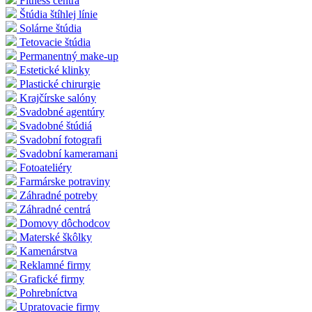
Fitness centrá
Štúdia štíhlej línie
Solárne štúdia
Tetovacie štúdia
Permanentný make-up
Estetické klinky
Plastické chirurgie
Krajčírske salóny
Svadobné agentúry
Svadobné štúdiá
Svadobní fotografi
Svadobní kameramani
Fotoateliéry
Farmárske potraviny
Záhradné potreby
Záhradné centrá
Domovy dôchodcov
Materské škôlky
Kamenárstva
Reklamné firmy
Grafické firmy
Pohrebníctva
Upratovacie firmy