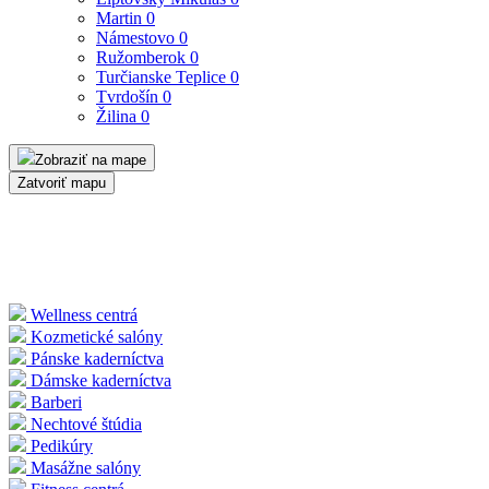
Martin
0
Námestovo
0
Ružomberok
0
Turčianske Teplice
0
Tvrdošín
0
Žilina
0
Zobraziť na mape
Zatvoriť mapu
Wellness centrá
Kozmetické salóny
Pánske kaderníctva
Dámske kaderníctva
Barberi
Nechtové štúdia
Pedikúry
Masážne salóny