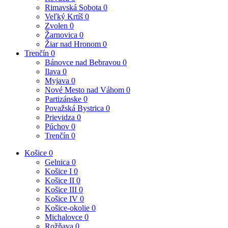
Rimavská Sobota
0
Veľký Krtíš
0
Zvolen
0
Žarnovica
0
Žiar nad Hronom
0
Trenčín
0
Bánovce nad Bebravou
0
Ilava
0
Myjava
0
Nové Mesto nad Váhom
0
Partizánske
0
Považská Bystrica
0
Prievidza
0
Púchov
0
Trenčín
0
Košice
0
Gelnica
0
Košice I
0
Košice II
0
Košice III
0
Košice IV
0
Košice-okolie
0
Michalovce
0
Rožňava
0